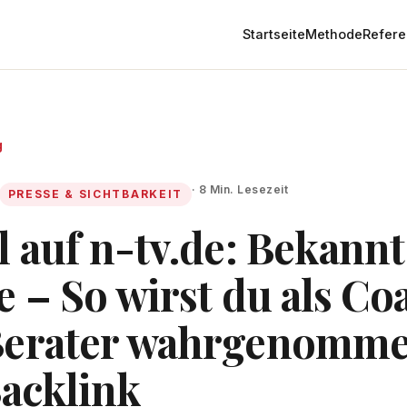
Startseite
Methode
Refer
g
· 8 Min. Lesezeit
PRESSE & SICHTBARKEIT
l auf n-tv.de: Bekannt
e – So wirst du als Co
Berater wahrgenomm
Backlink