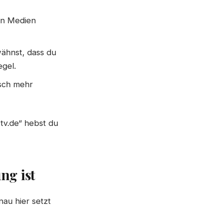
den Medien
ähnst, dass du
egel.
sch mehr
tv.de“ hebst du
ng ist
au hier setzt