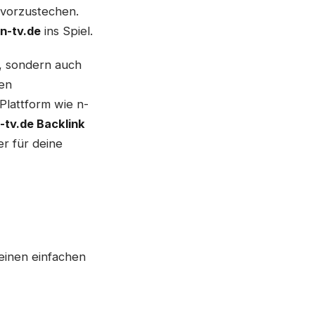
rvorzustechen.
n-tv.de
ins Spiel.
, sondern auch
en
lattform wie n-
-tv.de Backlink
r für deine
r einen einfachen