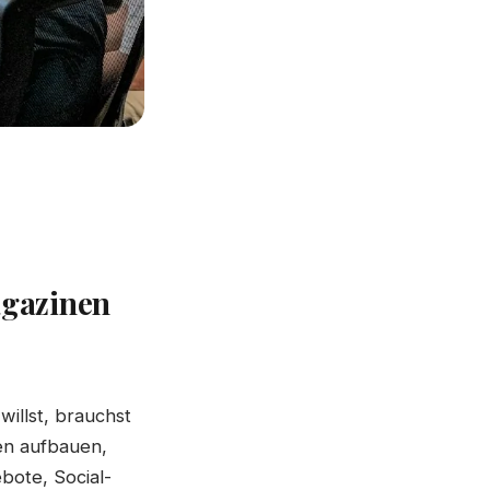
agazinen
illst, brauchst
uen aufbauen,
bote, Social-