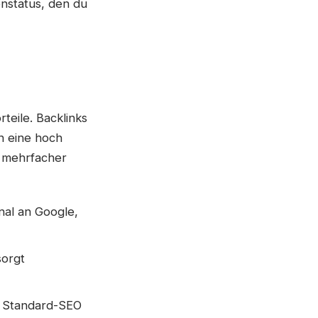
enstatus, den du
teile. Backlinks
n eine hoch
n mehrfacher
gnal an Google,
sorgt
r Standard-SEO